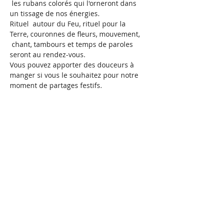
 les rubans colorés qui l'orneront dans 
un tissage de nos énergies.
Rituel  autour du Feu, rituel pour la 
Terre, couronnes de fleurs, mouvement, 
 chant, tambours et temps de paroles 
seront au rendez-vous.
Vous pouvez apporter des douceurs à 
manger si vous le souhaitez pour notre 
moment de partages festifs.
Tarif : 35€

Horaires : 14h-18h

Lieu : Morbecque (le village)
Inscription : 06 41 02 31 02 (sms/appel) 
Un message vous sera envoyé quelques 
jours avant pour vous donner des 
précisions supplémentaires.