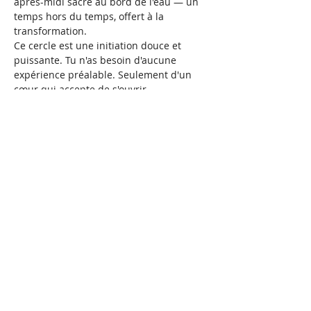
après-midi sacré au bord de l'eau — un 
temps hors du temps, offert à la 
transformation.
Ce cercle est une initiation douce et 
puissante. Tu n'as besoin d'aucune 
expérience préalable. Seulement d'un 
cœur qui accepte de s'ouvrir.
Le chemin que nous 
parcourrons ensemble
✦ Ouverture du cercle
Afficher plus
Partager cet événement