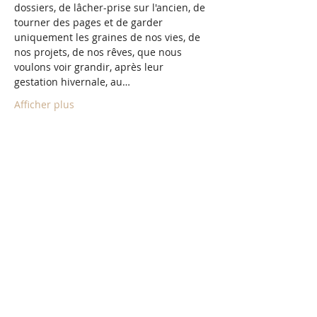
dossiers, de lâcher-prise sur l'ancien, de 
tourner des pages et de garder 
uniquement les graines de nos vies, de 
nos projets, de nos rêves, que nous 
voulons voir grandir, après leur 
gestation hivernale, au…
Afficher plus
Billets
Complet
Type de billet
Cercle de femmes - Mabon
Plus d'info
Prix
20,00 €