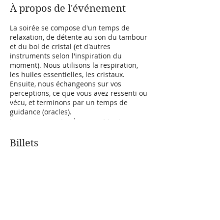
À propos de l'événement
La soirée se compose d'un temps de
relaxation, de détente au son du tambour
et du bol de cristal (et d'autres
instruments selon l'inspiration du
moment). Nous utilisons la respiration,
les huiles essentielles, les cristaux.
Ensuite, nous échangeons sur vos
perceptions, ce que vous avez ressenti ou
vécu, et terminons par un temps de
guidance (oracles).
Les voyages au tambour sont toujours
précédés d'une purification énergétique
et d'un temps d'ancrage. Durant les
Billets
voyages, vous pouvez être amené à voir
(scènes, animaux, êtres, ancêtres, etc.).
Nous prenons le temps d'échanger sur
Vente expirée
votre voyage mais vous pouvez apporter
votre carnet de notes pour écrire ce que
Type de billet
vous recevez en visions.
Méditation chamanique
Pour votre confort, vous pouvez apporter