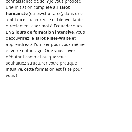
connaissance de soi ? Je vous propose 
une initiation complète au 
Tarot 
humaniste
 (ou psycho-tarot), dans une 
ambiance chaleureuse et bienveillante, 
directement chez moi à Ecquedecques.
En 
2 jours de formation intensive
, vous 
découvrirez le 
Tarot Rider-Waite
 et 
apprendrez à l'utiliser pour vous-même 
et votre entourage. Que vous soyez 
débutant complet ou que vous 
souhaitiez structurer votre pratique 
intuitive, cette formation est faite pour 
vous !
🎯 Ce que vous allez 
apprendre
Jour 1 - Les Arcanes Majeurs
Comprendre l'histoire et la structure 
du Tarot