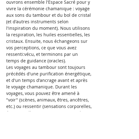
ouvrons ensemble l'Espace Sacré pour y 
vivre la cérémonie chamanique : voyage 
aux sons du tambour et du bol de cristal 
(et d'autres instruments selon 
l'inspiration du moment). Nous utilisons 
la respiration, les huiles essentielles, les 
cristaux. Ensuite, nous échangeons sur 
vos perceptions, ce que vous avez 
ressenti:vécu, et terminons par un 
temps de guidance (oracles). 
Les voyages au tambour sont toujours 
précédés d'une purification énergétique, 
et d'un temps d'ancrage avant et après 
le voyage chamanique. Durant les 
voyages, vous pouvez être amené à 
"voir" (scènes, animaux, êtres, ancêtres, 
etc.) ou ressentir (sensations corporelles, 
émotionnelles, etc;). Nous prenons le 
temps d'échanger sur votre voyage.
Vous pouvez apporter votre carnet de 
notes pour écrire ce que vous recevez en 
visions.