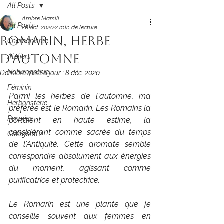
All Posts
Ambre Marsili
All Posts
26 oct. 2020
2 min de lecture
Romarin, herbe
Chamanisme
d'automne
Ateliers
Naturopathie
Dernière mise à jour :
8 déc. 2020
Féminin
Parmi les herbes de l'automne, ma 
Herboristerie
préférée est le Romarin. Les Romains la 
Pensées
portaient en haute estime, la 
considérant comme sacrée du temps 
Catégorie 2
de l'Antiquité. Cette aromate semble 
correspondre absolument aux énergies 
du moment, agissant comme 
purificatrice et protectrice.
Le Romarin est une plante que je 
conseille souvent aux femmes en 