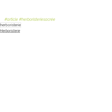
#article
#herboristeriesacrée
herboristerie
Herboristerie
Voir tout
Posts récents