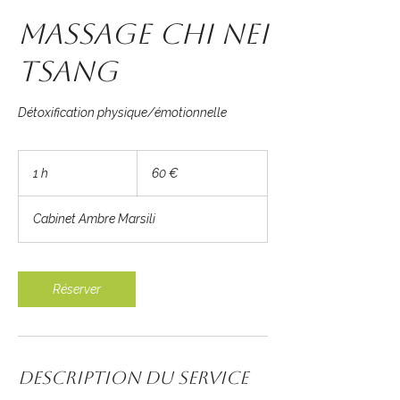
Massage Chi Nei
Tsang
Détoxification physique/émotionnelle
60
euros
1 h
1
60 €
Cabinet Ambre Marsili
Réserver
Description du service