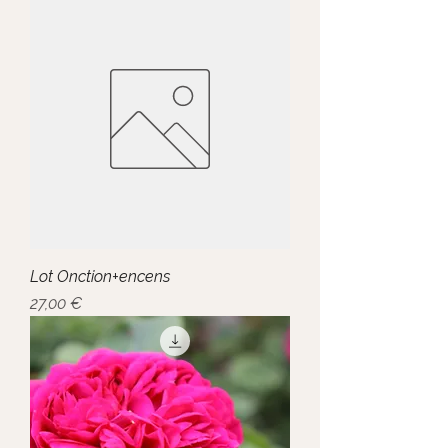
Lot Onction+encens
Prix
27,00 €