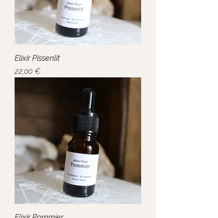
Elixir Pissenlit
Prix
22,00 €
Elixir Pommier